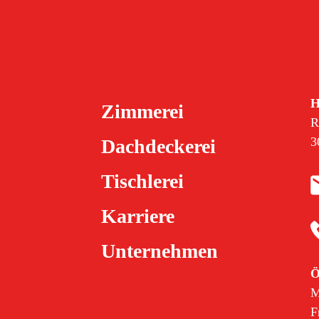
H
Zimmerei
R
3
Dachdeckerei
Tischlerei
Karriere
Unternehmen
Ö
M
F